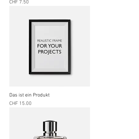
Preis
CHF 7.50
Das ist ein Produkt
Preis
CHF 15.00