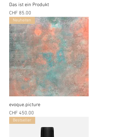
Das ist ein Produkt
Preis
CHF 85.00
Neuheiten
evoque.picture
Preis
CHF 450.00
Bestseller