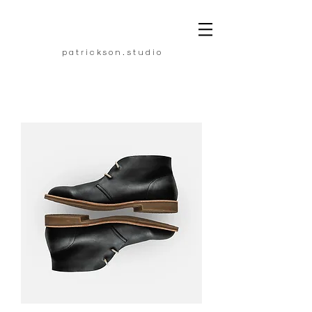
p a
t r
i c k s o n .
s t
u d
i
o